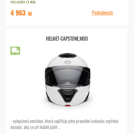
SKLADEM
(1 KS)
4 963
Podrobnosti
Kč
HELMET-CAPSTONE,MOD
Doprava zdarma
- vylepšená ventilaci, která zajišťuje plné proudění vzduchu zepředu
dozadu, aby se při každé jízdě ...