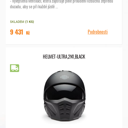
- vylepšená ventilaci, která zajišťuje plné proudění vzduchu zepředu
dozadu, aby se při každé jízdě ...
SKLADEM
(1 KS)
9 431
Podrobnosti
Kč
HELMET-ULTRA,2N1,BLACK
Doprava zdarma