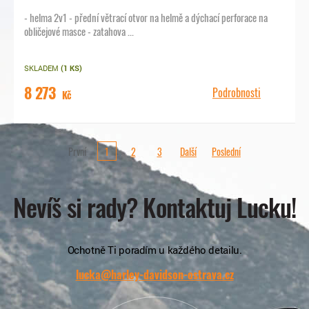
- helma 2v1 - přední větrací otvor na helmě a dýchací perforace na
obličejové masce - zatahova ...
SKLADEM
(1 KS)
8 273
Podrobnosti
Kč
První
1
2
3
Další
Poslední
Nevíš si rady? Kontaktuj Lucku!
Ochotně Ti poradím u každého detailu.
lucka@harley-davidson-ostrava.cz