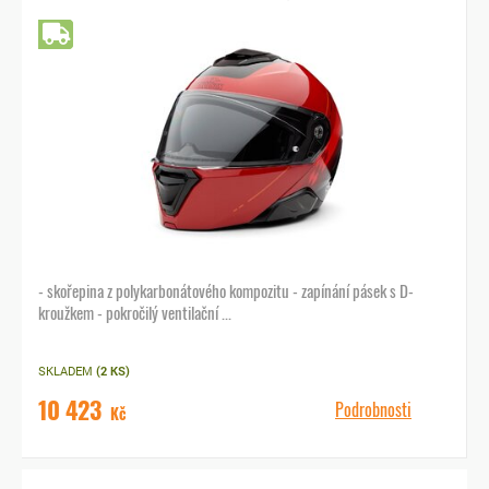
Doprava zdarma
- skořepina z polykarbonátového kompozitu - zapínání pásek s D-
kroužkem - pokročilý ventilační ...
SKLADEM
(2 KS)
10 423
Podrobnosti
Kč