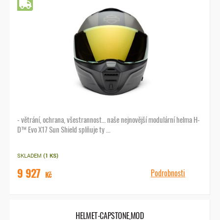
Doprava zdarma
- větrání, ochrana, všestrannost… naše nejnovější modulární helma H-
D™ Evo X17 Sun Shield splňuje ty ...
SKLADEM
(1 KS)
9 927
Podrobnosti
Kč
HELMET-CAPSTONE,MOD