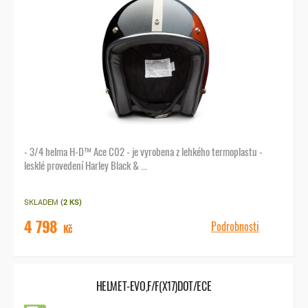
Doplňky
Dárkové poukazy
- 3/4 helma H-D™ Ace C02 - je vyrobena z lehkého termoplastu -
lesklé provedení Harley Black & ...
SKLADEM
(2 KS)
4 798
Podrobnosti
Kč
HELMET-EVO,F/F(X17)DOT/ECE