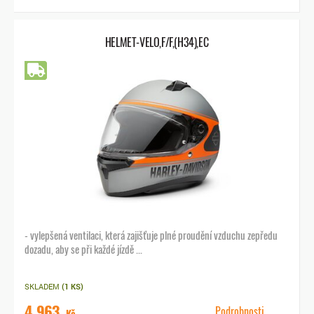
HELMET-VELO,F/F,(H34),EC
Doprava zdarma
- vylepšená ventilaci, která zajišťuje plné proudění vzduchu zepředu
dozadu, aby se při každé jízdě ...
SKLADEM
(1 KS)
4 963
Podrobnosti
Kč