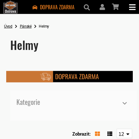
DOPRAVA ZDARMA
Úvod
Pánské
Helmy
Helmy
Kategorie
Pánské
Bundy
Zobrazit:
12