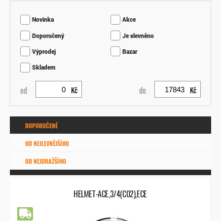
Trička
Novinka
Akce
Košile
Doporučený
Je slevněno
Mikiny a svetry
Výprodej
Bazar
Rukavice
Skladem
Helmy
od
do
Kč
Kč
Vesty
Funkční oblečení
DOPORUČENÉ
Boty
OD NEJLEVNĚJŠÍHO
Čepice
OD NEJDRAŽŠÍHO
Pyžama a župany
HELMET-ACE,3/4(C02),ECE
Dámské
Doprava zdarma
Děti