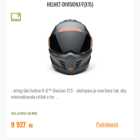
HELMET-DIVISION,F/F(X15)
Doprava zdarma
- integrální helma H-D™ Division X15 - skořepina je navržena tak, aby
minimalizovala vztlak a tur ...
SKLADEM
(2 KS)
9 927
Podrobnosti
Kč