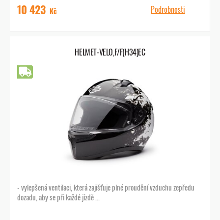
10 423
Podrobnosti
Kč
HELMET-VELO,F/F(H34)EC
Doprava zdarma
- vylepšená ventilaci, která zajišťuje plné proudění vzduchu zepředu
dozadu, aby se při každé jízdě ...