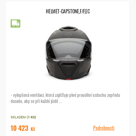
HELMET-CAPSTONE,F/F,EC
Doprava zdarma
- vylepšená ventilaci, která zajišťuje plné proudění vzduchu zepředu
dozadu, aby se při každé jízdě ...
SKLADEM
(1 KS)
10 423
Podrobnosti
Kč