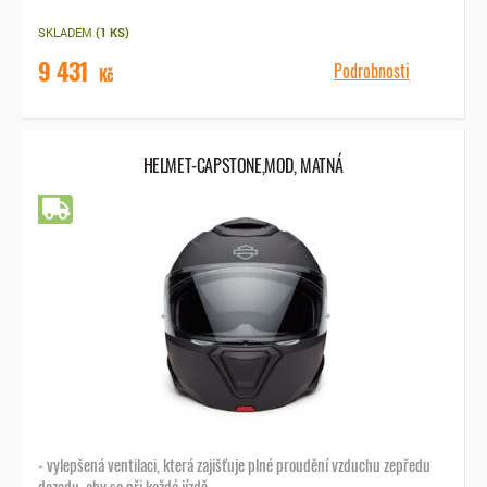
SKLADEM
(1 KS)
9 431
Podrobnosti
Kč
HELMET-CAPSTONE,MOD, MATNÁ
Doprava zdarma
- vylepšená ventilaci, která zajišťuje plné proudění vzduchu zepředu
dozadu, aby se při každé jízdě ...