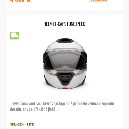
HELMET-CAPSTONE,F/F,EC
Doprava zdarma
- vylepšená ventilaci, která zajišťuje plné proudění vzduchu zepředu
dozadu, aby se při každé jízdě ...
SKLADEM
(1 KS)