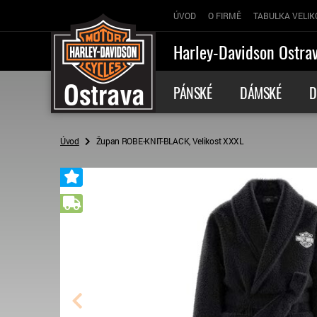
ÚVOD
O FIRMĚ
TABULKA VELIK
Harley-Davidson Ostra
PÁNSKÉ
DÁMSKÉ
D
Úvod
Župan ROBE-KNIT-BLACK, Velikost XXXL
Doporučený
Doprava zdarma