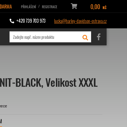
0,00
ZDARMA
/
PŘIHLÁŠENÍ
REGISTRACE
KČ
+420 739 703 973
lucka@harley-davidson-ostrava.cz
IT-BLACK, Velikost XXXL
eece
M