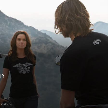
MY
 703 973