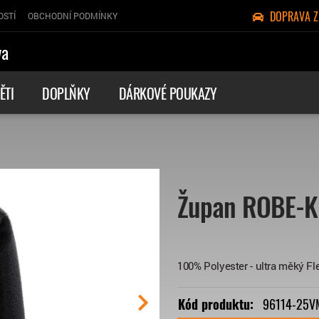
DOPRAVA 
OSTÍ
OBCHODNÍ PODMÍNKY
va
ĚTI
DOPLŇKY
DÁRKOVÉ POUKAZY
Župan ROBE-KN
100% Polyester - ultra měký Fl
Kód produktu:
96114-25V