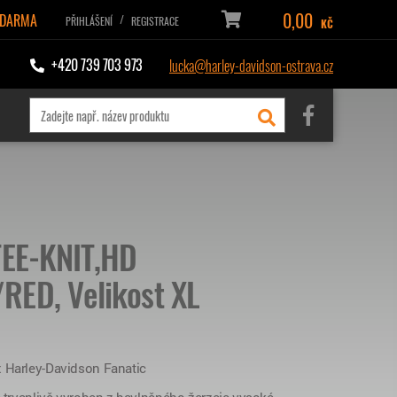
0,00
ZDARMA
/
PŘIHLÁŠENÍ
REGISTRACE
KČ
+420 739 703 973
lucka@harley-davidson-ostrava.cz
TEE-KNIT,HD
RED, Velikost XL
x Harley-Davidson Fanatic