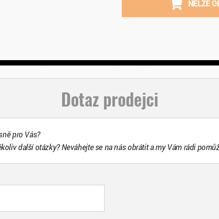
NELZE O
Dotaz prodejci
esně pro Vás?
ékoliv další otázky? Neváhejte se na nás obrátit a my Vám rádi pomů