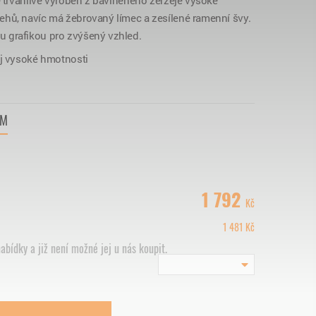
e trvanlivě vyroben z bavlněného žerzeje vysoké
hů, navíc má žebrovaný límec a zesílené ramenní švy.
 grafikou pro zvýšený vzhled.
ej vysoké hmotnosti
VM
1 792
Kč
1 481
Kč
abídky a již není možné jej u nás koupit.