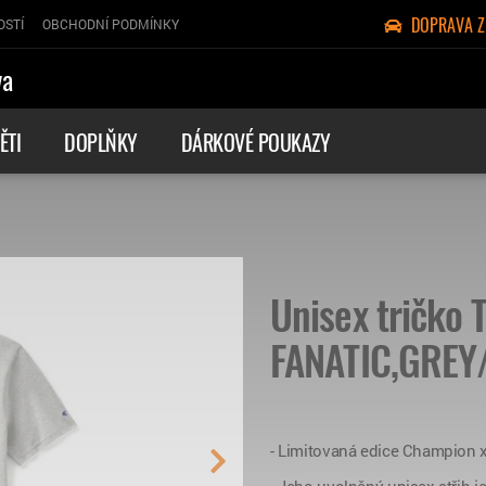
DOPRAVA 
OSTÍ
OBCHODNÍ PODMÍNKY
va
ĚTI
DOPLŇKY
DÁRKOVÉ POUKAZY
Unisex tričko 
FANATIC,GREY/
- Limitovaná edice Champion 