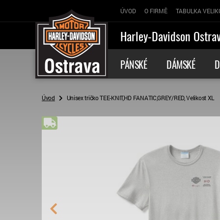
ÚVOD
O FIRMĚ
TABULKA VELIK
Harley-Davidson Ostra
PÁNSKÉ
DÁMSKÉ
D
Úvod
Unisex tričko TEE-KNIT,HD FANATIC,GREY/RED, Velikost XL
Doprava zdarma