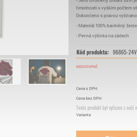
- Jeho uvolněný unisex střih j
hmotnosti s vyšším počtem ste
Dokončeno s pravou vyšívanou
- Materiál 100% bavlněný žerz
- Pevná výšivka na zádech
Kód produktu:
96865-24
NEDOSTUPNÉ
Cena s DPH:
Cena bez DPH:
Tento produkt byl vyřazen z naší n
Varianta