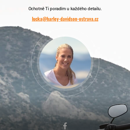
Ochotně Ti poradím u každého detailu.
lucka@harley-davidson-ostrava.cz