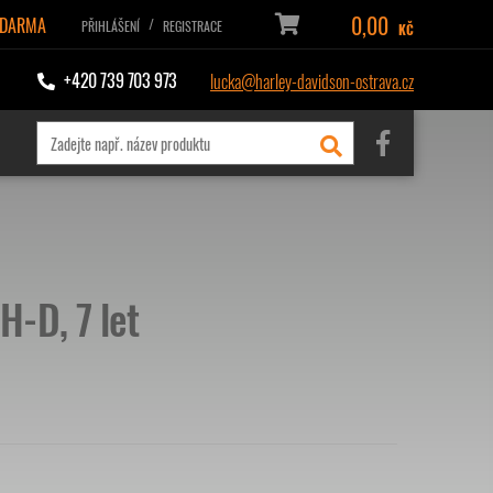
0,00
ZDARMA
/
PŘIHLÁŠENÍ
REGISTRACE
KČ
+420 739 703 973
lucka@harley-davidson-ostrava.cz
-D, 7 let