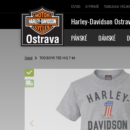
ÚVOD
O FIRMĚ
TABULKA VELIK
Harley-Davidson Ostra
PÁNSKÉ
DÁMSKÉ
D
Úvod
TOD BOYS TEE H-D, 7 let
Novinka
Doprava zdarma