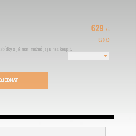
629
Kč
520
Kč
abídky a již není možné jej u nás koupit.
BJEDNAT