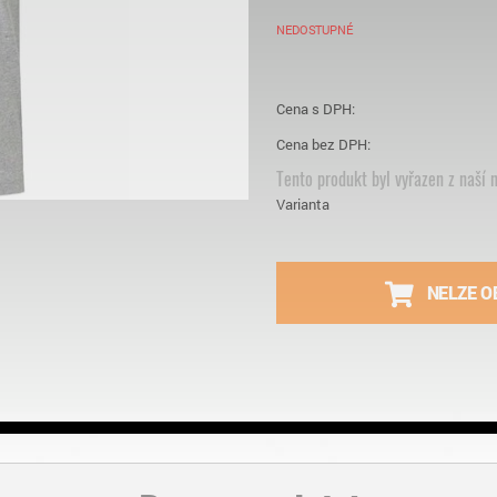
NEDOSTUPNÉ
Cena s DPH:
Cena bez DPH:
Tento produkt byl vyřazen z naší n
Varianta
NELZE O