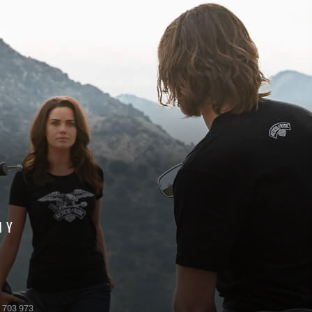
MY
 703 973