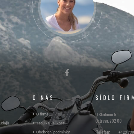
O NÁS
SÍDLO FIR
U Stadionu 5
O firmě
Ostrava, 702 00
údajů
Tabulka velikostí
Telefon:
Obchodní podmínky
+420 739