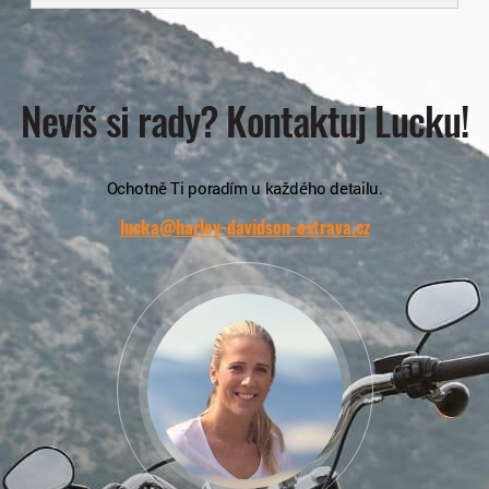
Nevíš si rady? Kontaktuj Lucku!
Ochotně Ti poradím u každého detailu.
lucka@harley-davidson-ostrava.cz