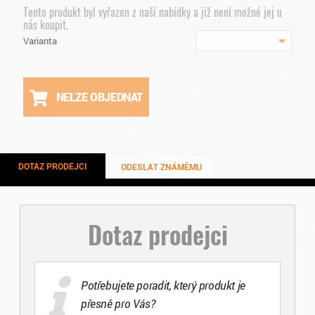
Tento produkt byl vyřazen z naší nabídky a již není možné jej u
nás koupit.
Varianta
NELZE OBJEDNAT
DOTAZ PRODEJCI
ODESLAT ZNÁMÉMU
Dotaz prodejci
Potřebujete poradit, který produkt je
přesně pro Vás?