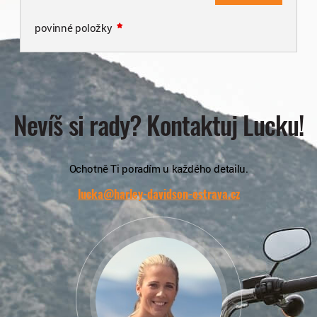
povinné položky
Nevíš si rady? Kontaktuj Lucku!
Ochotně Ti poradím u každého detailu.
lucka@harley-davidson-ostrava.cz