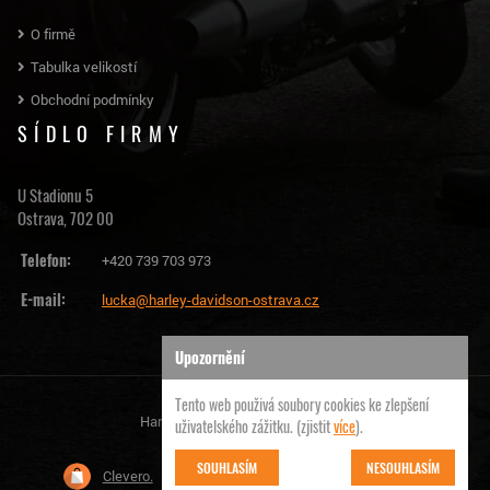
O firmě
Tabulka velikostí
Obchodní podmínky
SÍDLO FIRMY
U Stadionu 5
Ostrava, 702 00
Telefon:
+420 739 703 973
E-mail:
lucka@harley-davidson-ostrava.cz
Upozornění
Tento web použivá soubory cookies ke zlepšení
Harley Davidson Ostrava | © 2026
uživatelského zážitku. (zjistit
více
).
SOUHLASÍM
NESOUHLASÍM
Clevero.
Chytrý eshop na míru, který Vás nezklame