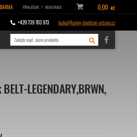
0,00
ZDARMA
/
PŘIHLÁŠENÍ
REGISTRACE
KČ
+420 739 703 973
lucka@harley-davidson-ostrava.cz
k BELT-LEGENDARY,BRWN,
M