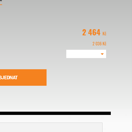
2 464
Kč
2 036
Kč
BJEDNAT