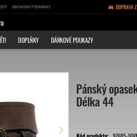
DOPRAVA 
OSTÍ
OBCHODNÍ PODMÍNKY
va
ĚTI
DOPLŇKY
DÁRKOVÉ POUKAZY
Pánský opase
Délka 44
Kód produktu:
97685-16V