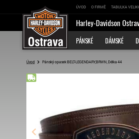
ÚVOD
O FIRMĚ
TABULKA VELIK
Harley-Davidson Ostra
PÁNSKÉ
DÁMSKÉ
D
Úvod
Pánský opasek BELT-LEGENDARY,BRWN, Délka 44
Doprava zdarma