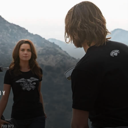
MY
 703 973