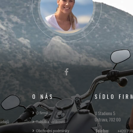
O NÁS
SÍDLO FIR
U Stadionu 5
O firmě
Ostrava, 702 00
údajů
Tabulka velikostí
Telefon:
Obchodní podmínky
+420 739