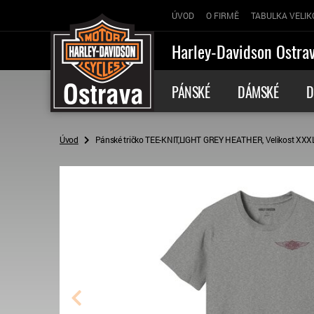
ÚVOD
O FIRMĚ
TABULKA VELIK
Harley-Davidson Ostra
PÁNSKÉ
DÁMSKÉ
D
Úvod
Pánské tričko TEE-KNIT,LIGHT GREY HEATHER, Velikost XXX