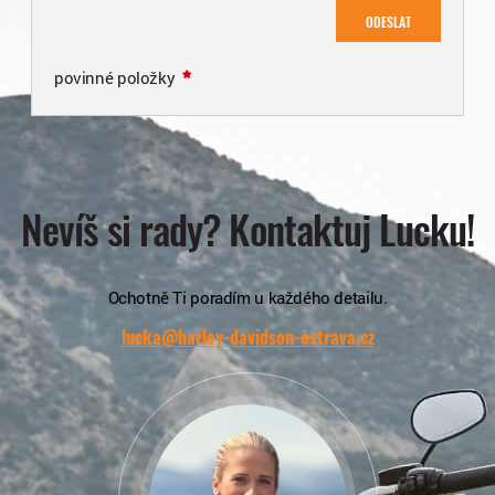
ODESLAT
povinné položky
Nevíš si rady? Kontaktuj Lucku!
Ochotně Ti poradím u každého detailu.
lucka@harley-davidson-ostrava.cz