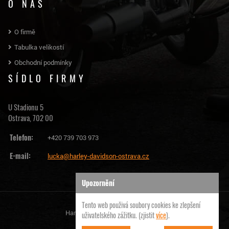
O NÁS
O firmě
Tabulka velikostí
Obchodní podmínky
SÍDLO FIRMY
U Stadionu 5
Ostrava, 702 00
Telefon:
+420 739 703 973
E-mail:
lucka@harley-davidson-ostrava.cz
Upozornění
Tento web použivá soubory cookies ke zlepšení
Harley Davidson Ostrava | © 2026
uživatelského zážitku. (zjistit
více
).