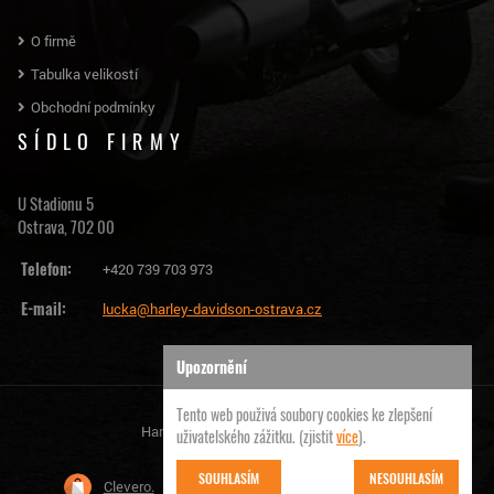
O firmě
Tabulka velikostí
Obchodní podmínky
SÍDLO FIRMY
U Stadionu 5
Ostrava, 702 00
Telefon:
+420 739 703 973
E-mail:
lucka@harley-davidson-ostrava.cz
Upozornění
Tento web použivá soubory cookies ke zlepšení
Harley Davidson Ostrava | © 2026
uživatelského zážitku. (zjistit
více
).
SOUHLASÍM
NESOUHLASÍM
Clevero.
Chytrý eshop na míru, který Vás nezklame