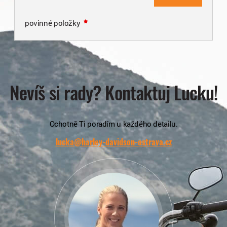
povinné položky
Nevíš si rady? Kontaktuj Lucku!
Ochotně Ti poradím u každého detailu.
lucka@harley-davidson-ostrava.cz