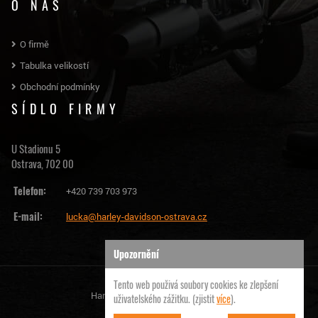
O NÁS
O firmě
Tabulka velikostí
Obchodní podmínky
SÍDLO FIRMY
U Stadionu 5
Ostrava, 702 00
Telefon:
+420 739 703 973
E-mail:
lucka@harley-davidson-ostrava.cz
Upozornění
Tento web použivá soubory cookies ke zlepšení
Harley Davidson Ostrava | © 2026
uživatelského zážitku. (zjistit
více
).