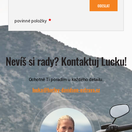
ODESLAT
povinné položky
Nevíš si rady? Kontaktuj Lucku!
Ochotně Ti poradím u každého detailu.
lucka@harley-davidson-ostrava.cz