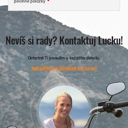
povinné položky
Nevíš si rady? Kontaktuj Lucku!
Ochotně Ti poradím u každého detailu.
lucka@harley-davidson-ostrava.cz