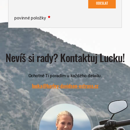
ODESLAT
povinné položky
Nevíš si rady? Kontaktuj Lucku!
Ochotně Ti poradím u každého detailu.
lucka@harley-davidson-ostrava.cz