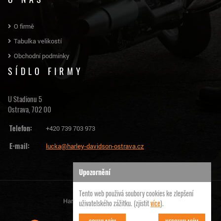
O firmě
Tabulka velikostí
Obchodní podmínky
SÍDLO FIRMY
U Stadionu 5
Ostrava, 702 00
Telefon:
+420 739 703 973
E-mail:
lucka@harley-davidson-ostrava.cz
Upozornění
Tento web použivá soubory cookies ke zlepšení
Harley Davidson Ostrava | © 2026
uživatelského zážitku. (zjistit
více
).