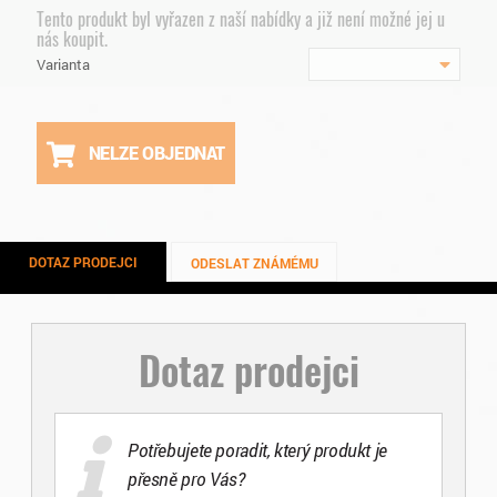
Tento produkt byl vyřazen z naší nabídky a již není možné jej u
nás koupit.
Varianta
NELZE OBJEDNAT
DOTAZ PRODEJCI
ODESLAT ZNÁMÉMU
Dotaz prodejci
Potřebujete poradit, který produkt je
přesně pro Vás?