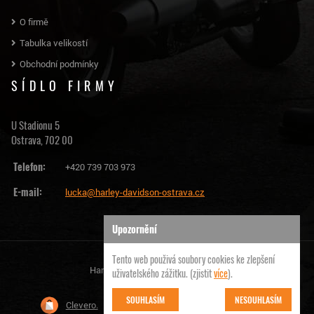
O firmě
Tabulka velikostí
Obchodní podmínky
SÍDLO FIRMY
U Stadionu 5
Ostrava, 702 00
Telefon:
+420 739 703 973
E-mail:
lucka@harley-davidson-ostrava.cz
Upozornění
Tento web použivá soubory cookies ke zlepšení
Harley Davidson Ostrava | © 2026
uživatelského zážitku. (zjistit
více
).
SOUHLASÍM
NESOUHLASÍM
Clevero.
Chytrý eshop na míru, který Vás nezklame