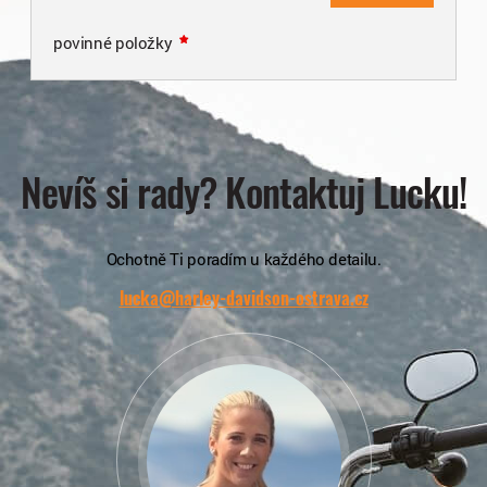
povinné položky
Nevíš si rady? Kontaktuj Lucku!
Ochotně Ti poradím u každého detailu.
lucka@harley-davidson-ostrava.cz