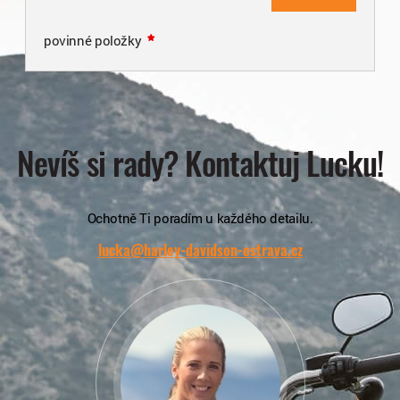
povinné položky
Nevíš si rady? Kontaktuj Lucku!
Ochotně Ti poradím u každého detailu.
lucka@harley-davidson-ostrava.cz