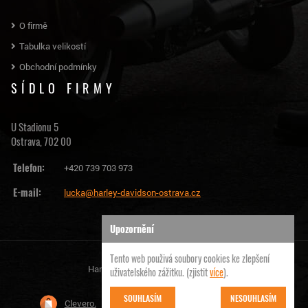
O firmě
Tabulka velikostí
Obchodní podmínky
SÍDLO FIRMY
U Stadionu 5
Ostrava, 702 00
Telefon:
+420 739 703 973
E-mail:
lucka@harley-davidson-ostrava.cz
Upozornění
Tento web použivá soubory cookies ke zlepšení
Harley Davidson Ostrava | © 2026
uživatelského zážitku. (zjistit
více
).
SOUHLASÍM
NESOUHLASÍM
Clevero.
Chytrý eshop na míru, který Vás nezklame