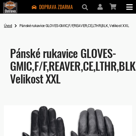
DOPRAVA ZDARMA
Úvod
Pánské rukavice GLOVES-GMIC,F/F,REAVER,CE,LTHR,BLK, Velikost XXL
Pánské rukavice GLOVES-
GMIC,F/F,REAVER,CE,LTHR,BLK
Velikost XXL