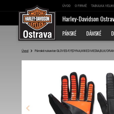
ÚVOD
O FIRMĚ
TABULKA VELIK
Harley-Davidson Ostra
PÁNSKÉ
DÁMSKÉ
D
Úvod
Pánské rukavice GLOVES-F/F,DYNA,MIXED MEDIA,BLK/ORANG