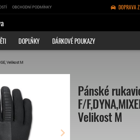
DOPRAVA 
OSTÍ
OBCHODNÍ PODMÍNKY
va
ĚTI
DOPLŇKY
DÁRKOVÉ POUKAZY
E, Velikost M
Pánské rukavi
F/F,DYNA,MIX
Velikost M