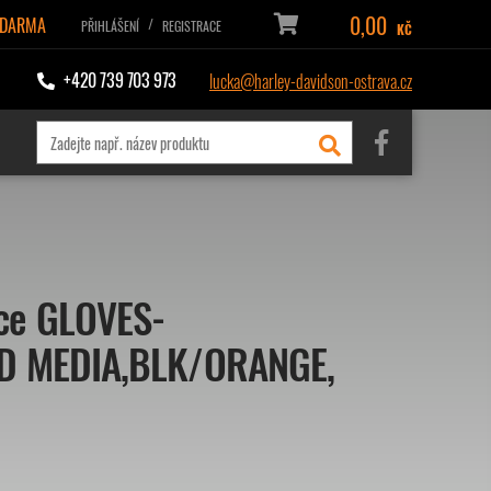
0,00
ZDARMA
/
PŘIHLÁŠENÍ
REGISTRACE
KČ
+420 739 703 973
lucka@harley-davidson-ostrava.cz
ce GLOVES-
ED MEDIA,BLK/ORANGE,