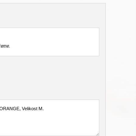
žeme.