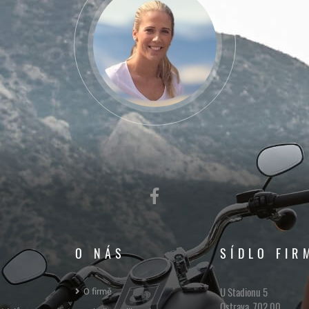
O NÁS
SÍDLO FIR
U Stadionu 5
O firmě
Ostrava, 702 00