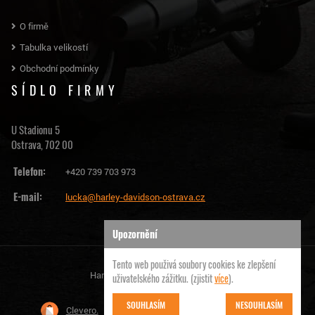
O firmě
Tabulka velikostí
Obchodní podmínky
SÍDLO FIRMY
U Stadionu 5
Ostrava, 702 00
Telefon:
+420 739 703 973
E-mail:
lucka@harley-davidson-ostrava.cz
Upozornění
Tento web použivá soubory cookies ke zlepšení
Harley Davidson Ostrava | © 2026
uživatelského zážitku. (zjistit
více
).
SOUHLASÍM
NESOUHLASÍM
Clevero.
Chytrý eshop na míru, který Vás nezklame