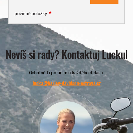
povinné položky
Nevíš si rady? Kontaktuj Lucku!
Ochotně Ti poradím u každého detailu.
lucka@harley-davidson-ostrava.cz