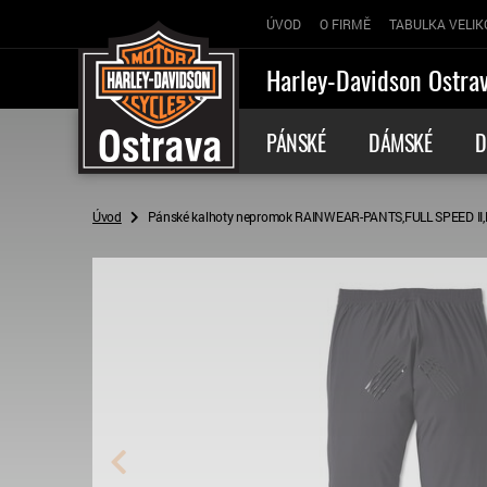
ÚVOD
O FIRMĚ
TABULKA VELIK
Harley-Davidson Ostra
PÁNSKÉ
DÁMSKÉ
D
Úvod
Pánské kalhoty nepromok RAINWEAR-PANTS,FULL SPEED II,B