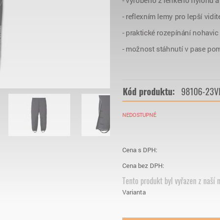
- vyrobeno z lehkého nylonu a 
- reflexním lemy pro lepší vidit
- praktické rozepínání nohavic
- možnost stáhnutí v pase po
Kód produktu:
98106-23
NEDOSTUPNÉ
Cena s DPH:
Cena bez DPH:
Tento produkt byl vyřazen z naší n
Varianta