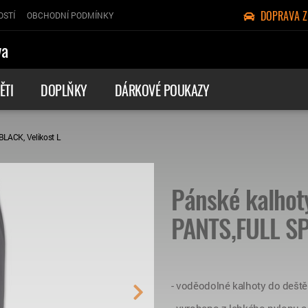
DOPRAVA 
OSTÍ
OBCHODNÍ PODMÍNKY
va
ĚTI
DOPLŇKY
DÁRKOVÉ POUKAZY
LACK, Velikost L
Pánské kalho
PANTS,FULL SPE
- voděodolné kalhoty do deště