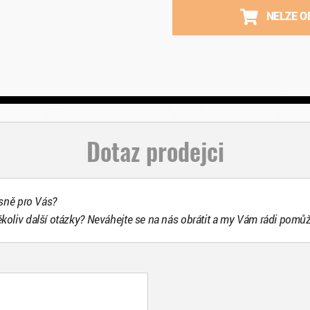
NELZE O
Dotaz prodejci
esně pro Vás?
ékoliv další otázky? Neváhejte se na nás obrátit a my Vám rádi pomů