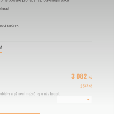
plně podšité pro lepší a prodyšnější pocit
elnost
mocí šnůrek
VM
3 082
Kč
2 547
Kč
abídky a již není možné jej u nás koupit.