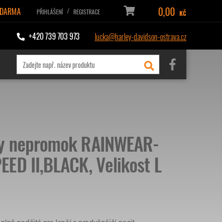
0,00
ZDARMA
/
PŘIHLÁŠENÍ
REGISTRACE
KČ
+420 739 703 973
lucka@harley-davidson-ostrava.cz
ty nepromok RAINWEAR-
ED II,BLACK, Velikost L