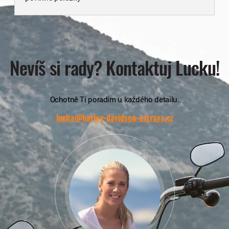
Nevíš si rady? Kontaktuj Lucku!
Ochotně Ti poradím u každého detailu.
lucka@harley-davidson-ostrava.cz