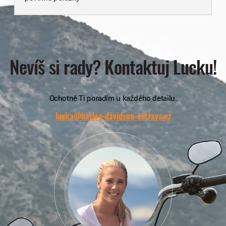
Nevíš si rady? Kontaktuj Lucku!
Ochotně Ti poradím u každého detailu.
lucka@harley-davidson-ostrava.cz