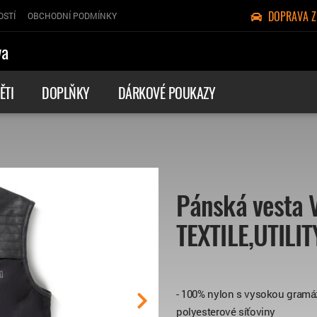
DOPRAVA 
OSTÍ
OBCHODNÍ PODMÍNKY
va
ĚTI
DOPLŇKY
DÁRKOVÉ POUKAZY
Pánská vesta 
TEXTILE,UTILI
- 100% nylon s vysokou gramáž
polyesterové síťoviny