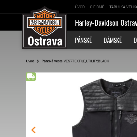
ÚVOD
O FIRMĚ
TABULKA VELIK
Harley-Davidson Ostra
PÁNSKÉ
DÁMSKÉ
D
Úvod
Pánská vesta VEST-TEXTILE,UTILITY,BLACK
Doprava zdarma