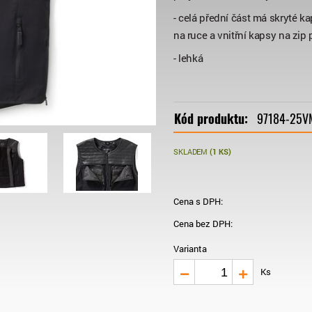
- celá přední část má skryté k
na ruce a vnitřní kapsy na zip 
- lehká
Kód produktu:
97184-25V
SKLADEM
(1 KS)
Cena s DPH:
Cena bez DPH:
Varianta
ks