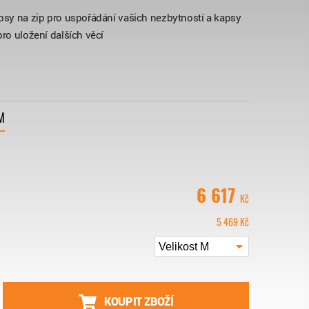
apsy na zip pro uspořádání vašich nezbytností a kapsy
pro uložení dalších věcí
M
6 617
Kč
5 469
Kč
Velikost M
KOUPIT ZBOŽÍ