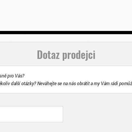
Dotaz prodejci
esně pro Vás?
ékoliv další otázky? Neváhejte se na nás obrátit a my Vám rádi pomů