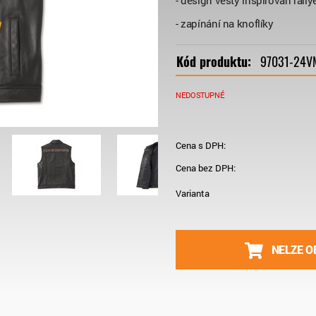
- design vesty inspirován rallye
- zapínání na knoflíky
Kód produktu:
97031-24V
NEDOSTUPNÉ
Cena s DPH:
Cena bez DPH:
Varianta
NELZE O