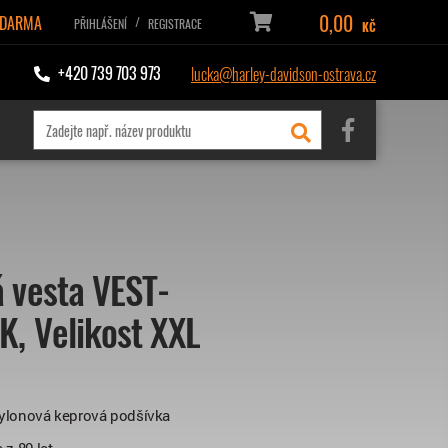
0,00
ZDARMA
/
PŘIHLÁŠENÍ
REGISTRACE
KČ
+420 739 703 973
lucka@harley-davidson-ostrava.cz
 vesta VEST-
, Velikost XXL
 nylonová keprová podšívka