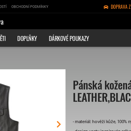
DOPRAVA 
OSTÍ
OBCHODNÍ PODMÍNKY
va
ĚTI
DOPLŇKY
DÁRKOVÉ POUKAZY
Pánská kožená
LEATHER,BLACK
- materiál: hověží kůže, 100%