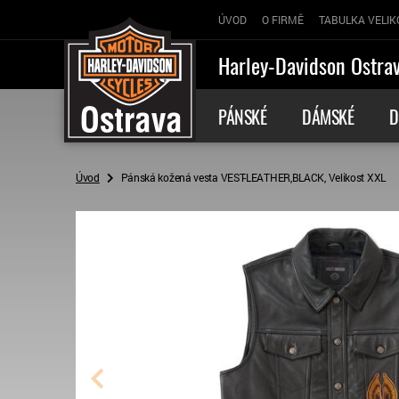
ÚVOD
O FIRMĚ
TABULKA VELIK
Harley-Davidson Ostra
PÁNSKÉ
DÁMSKÉ
D
Úvod
Pánská kožená vesta VEST-LEATHER,BLACK, Velikost XXL