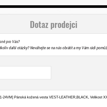
Dotaz prodejci
esně pro Vás?
ékoliv další otázky? Neváhejte se na nás obrátit a my Vám rádi pomů