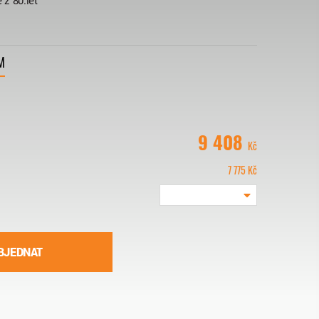
 z 80.let
M
9 408
Kč
7 775
Kč
BJEDNAT