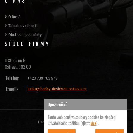
O NÁS
O firmě
Tabulka velikostí
Obchodní podmínky
SÍDLO FIRMY
U Stadionu 5
Ostrava, 702 00
Telefon:
+420 739 703 973
E-mail:
lucka@harley-davidson-ostrava.cz
Upozornění
Tento web použivá soubory cookies ke zlepšení
Harley Davidson Ostrava | © 2026
uživatelského zážitku. (zjistit
více
).