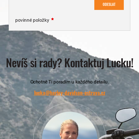
ODESLAT
povinné položky
Nevíš si rady? Kontaktuj Lucku!
Ochotně Ti poradím u každého detailu.
lucka@harley-davidson-ostrava.cz