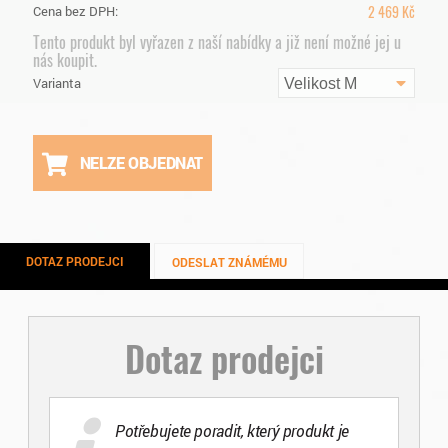
2 469
Kč
Cena bez DPH:
Tento produkt byl vyřazen z naší nabídky a již není možné jej u
nás koupit.
Varianta
Velikost M
NELZE OBJEDNAT
DOTAZ PRODEJCI
ODESLAT ZNÁMÉMU
Dotaz prodejci
Potřebujete poradit, který produkt je