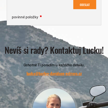
ODESLAT
povinné položky
Nevíš si rady? Kontaktuj Lucku!
Ochotně Ti poradím u každého detailu.
lucka@harley-davidson-ostrava.cz