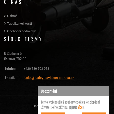
O NÁS
O firmě
Tabulka velikostí
Obchodní podmínky
SÍDLO FIRMY
U Stadionu 5
Ostrava, 702 00
Telefon:
+420 739 703 973
E-mail:
lucka@harley-davidson-ostrava.cz
Upozornění
Tento web použivá soubory cookies ke zlepšení
Harley Davidson Ostrava | © 2026
uživatelského zážitku. (zjistit
více
).