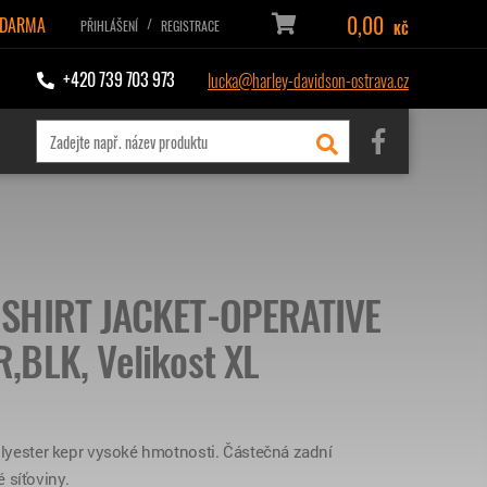
0,00
ZDARMA
/
PŘIHLÁŠENÍ
REGISTRACE
KČ
+420 739 703 973
lucka@harley-davidson-ostrava.cz
 SHIRT JACKET-OPERATIVE
,BLK, Velikost XL
polyester kepr vysoké hmotnosti. Částečná zadní
 síťoviny.