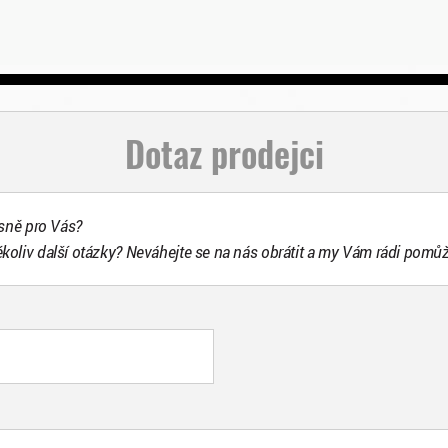
Dotaz prodejci
esně pro Vás?
ékoliv další otázky? Neváhejte se na nás obrátit a my Vám rádi pomů