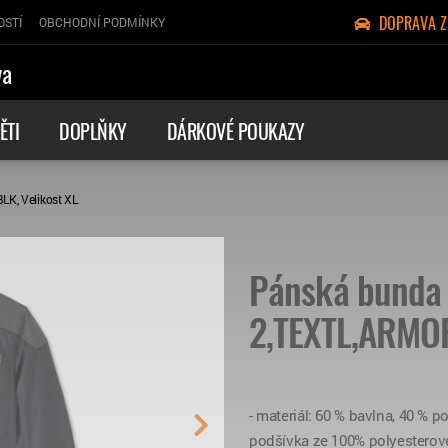
DOPRAVA 
OSTÍ
OBCHODNÍ PODMÍNKY
va
ĚTI
DOPLŇKY
DÁRKOVÉ POUKAZY
K, Velikost XL
Pánská bunda
2,TEXTL,ARMOR
- materiál: 60 % bavlna, 40 % 
podšívka ze 100% polyesterové