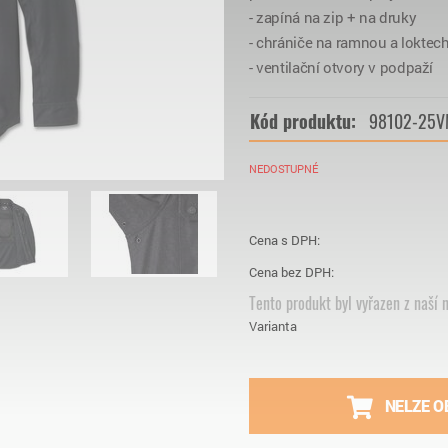
- zapíná na zip + na druky
- chrániče na ramnou a loktec
- ventilační otvory v podpaží
Kód produktu:
98102-25
NEDOSTUPNÉ
Cena s DPH:
Cena bez DPH:
Tento produkt byl vyřazen z naší n
Varianta
NELZE O