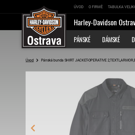
ÚVOD
O FIRMĚ
TABULKA VELIK
Harley-Davidson Ostra
PÁNSKÉ
DÁMSKÉ
D
Úvod
Pánská bunda SHIRT JACKET-OPERATIVE 2,TEXTL,ARMOR,BL