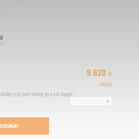
h
VM
9 620
Kč
7 950
Kč
abídky a již není možné jej u nás koupit.
BJEDNAT