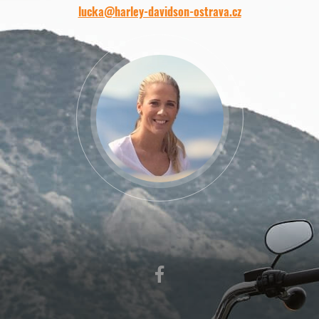
lucka@harley-davidson-ostrava.cz