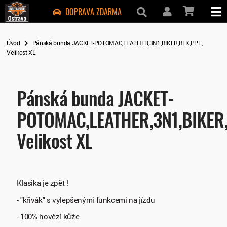
DOPRAVA ZDARMA
Úvod
Pánská bunda JACKET-POTOMAC,LEATHER,3N1,BIKER,BLK,PPE,
Velikost XL
Pánská bunda JACKET-
POTOMAC,LEATHER,3N1,BIKER,
Velikost XL
Klasika je zpět !
- "křivák" s vylepšenými funkcemi na jízdu
- 100% hovězí kůže