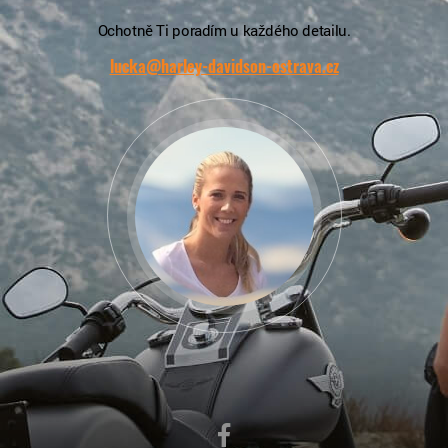
Ochotně Ti poradím u každého detailu.
lucka@harley-davidson-ostrava.cz