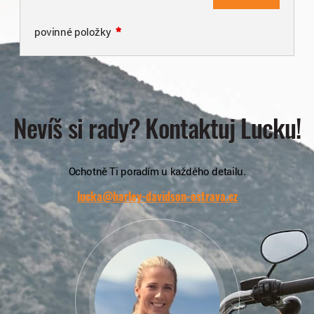
povinné položky
Nevíš si rady? Kontaktuj Lucku!
Ochotně Ti poradím u každého detailu.
lucka@harley-davidson-ostrava.cz