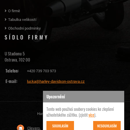
O firmě
Tabulka velikostí
Obchodní podmínky
SÍDLO FIRMY
U Stadionu 5
Ostrava, 702 00
Telefon:
+420 739 703 973
E-mail:
lucka@harley-davidson-ostrava.cz
Upozornění
Tento web použivá soubory cookies ke zlepšení
Harley Davidson Ostrava | © 2026
uživatelského zážitku. (zjistit
více
).
SOUHLASÍM
NESOUHLASÍM
Clevero.
Chytrý eshop na míru, který Vás nezklame