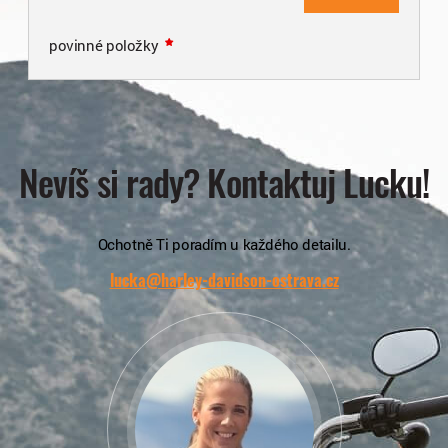
povinné položky
Nevíš si rady? Kontaktuj Lucku!
Ochotně Ti poradím u každého detailu.
lucka@harley-davidson-ostrava.cz