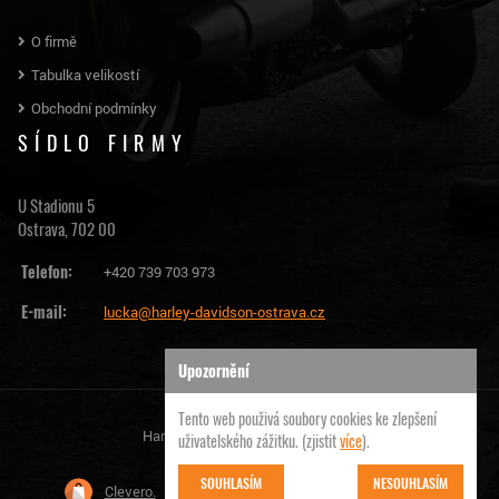
O firmě
Tabulka velikostí
Obchodní podmínky
SÍDLO FIRMY
U Stadionu 5
Ostrava, 702 00
Telefon:
+420 739 703 973
E-mail:
lucka@harley-davidson-ostrava.cz
Upozornění
Tento web použivá soubory cookies ke zlepšení
Harley Davidson Ostrava | © 2026
uživatelského zážitku. (zjistit
více
).
SOUHLASÍM
NESOUHLASÍM
Clevero.
Chytrý eshop na míru, který Vás nezklame