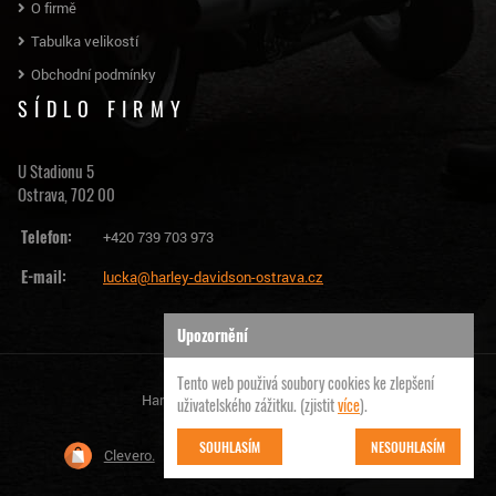
O firmě
Tabulka velikostí
Obchodní podmínky
SÍDLO FIRMY
U Stadionu 5
Ostrava, 702 00
Telefon:
+420 739 703 973
E-mail:
lucka@harley-davidson-ostrava.cz
Upozornění
Tento web použivá soubory cookies ke zlepšení
Harley Davidson Ostrava | © 2026
uživatelského zážitku. (zjistit
více
).
SOUHLASÍM
NESOUHLASÍM
Clevero.
Chytrý eshop na míru, který Vás nezklame