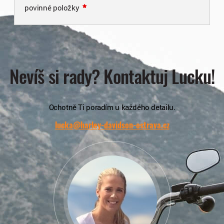
povinné položky
Nevíš si rady? Kontaktuj Lucku!
Ochotně Ti poradím u každého detailu.
lucka@harley-davidson-ostrava.cz