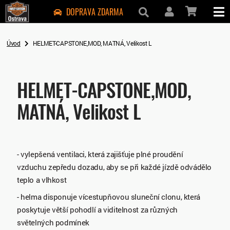
DOPRAVA ZDARMA
Úvod
HELMET-CAPSTONE,MOD, MATNÁ, Velikost L
HELMET-CAPSTONE,MOD,
MATNÁ, Velikost L
- vylepšená ventilaci, která zajišťuje plné proudění
vzduchu zepředu dozadu, aby se při každé jízdě odvádělo
teplo a vlhkost
- helma disponuje vícestupňovou sluneční clonu, která
poskytuje větší pohodlí a viditelnost za různých
světelných podmínek