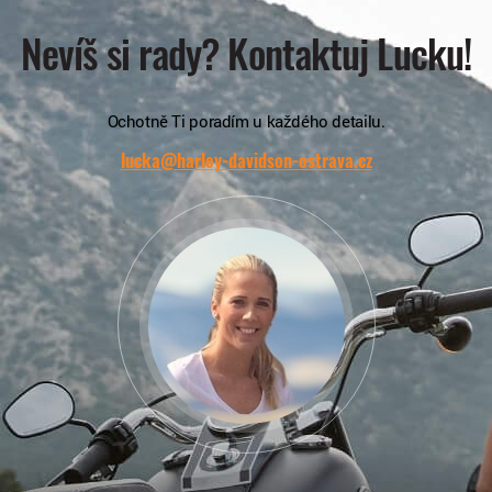
Nevíš si rady? Kontaktuj Lucku!
Ochotně Ti poradím u každého detailu.
lucka@harley-davidson-ostrava.cz