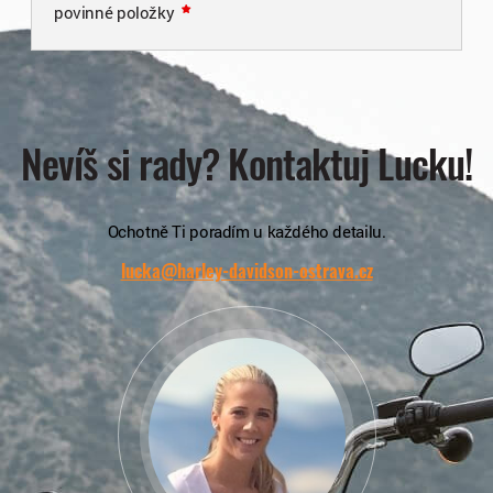
povinné položky
Nevíš si rady? Kontaktuj Lucku!
Ochotně Ti poradím u každého detailu.
lucka@harley-davidson-ostrava.cz