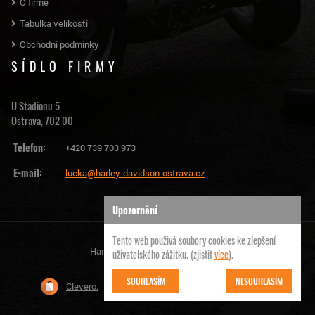
O firmě
Tabulka velikostí
Obchodní podmínky
SÍDLO FIRMY
U Stadionu 5
Ostrava, 702 00
Telefon:
+420 739 703 973
E-mail:
lucka@harley-davidson-ostrava.cz
Upozornění
Tento web použivá soubory cookies ke zlepšení
Harley Davidson Ostrava | © 2026
uživatelského zážitku. (zjistit
více
).
SOUHLASÍM
NESOUHLASÍM
Clevero.
Chytrý eshop na míru, který Vás nezklame