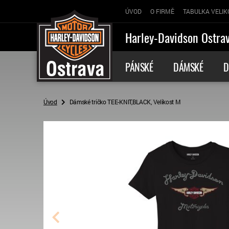
ÚVOD
O FIRMĚ
TABULKA VELIK
Harley-Davidson Ostra
PÁNSKÉ
DÁMSKÉ
D
Úvod
Dámské tričko TEE-KNIT,BLACK, Velikost M