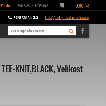
0,00
ZDARMA
/
PŘIHLÁŠENÍ
REGISTRACE
KČ
+420 739 703 973
lucka@harley-davidson-ostrava.cz
 TEE-KNIT,BLACK, Velikost