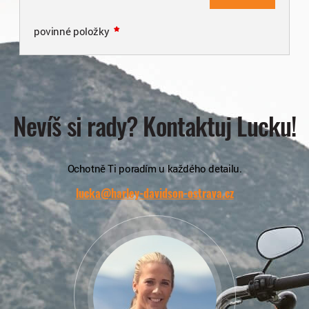
povinné položky
Nevíš si rady? Kontaktuj Lucku!
Ochotně Ti poradím u každého detailu.
lucka@harley-davidson-ostrava.cz