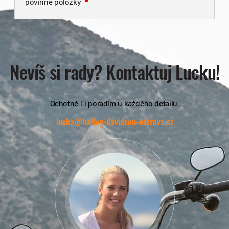
povinné položky
Nevíš si rady? Kontaktuj Lucku!
Ochotně Ti poradím u každého detailu.
lucka@harley-davidson-ostrava.cz