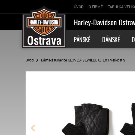
ÚVOD
O FIRMĚ
TABULKA VELIK
Harley-Davidson Ostra
PÁNSKÉ
DÁMSKÉ
D
Úvod
Dámské rukavice GLOVES-F/L,WILLIE G,TEXT, Velikost S