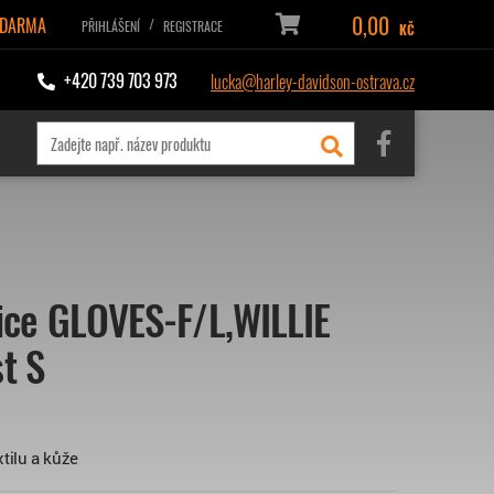
0,00
ZDARMA
/
PŘIHLÁŠENÍ
REGISTRACE
KČ
+420 739 703 973
lucka@harley-davidson-ostrava.cz
ce GLOVES-F/L,WILLIE
st S
tilu a kůže