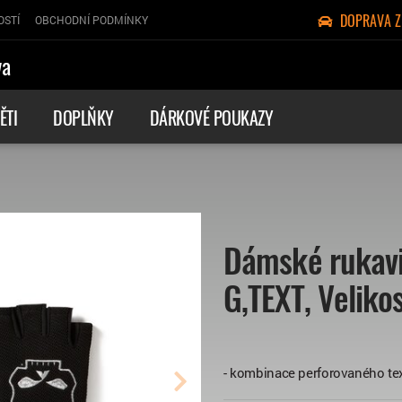
DOPRAVA 
OSTÍ
OBCHODNÍ PODMÍNKY
va
ĚTI
DOPLŇKY
DÁRKOVÉ POUKAZY
Dámské rukavi
G,TEXT, Veliko
- kombinace perforovaného tex