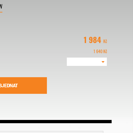
W
1 984
Kč
1 640
Kč
BJEDNAT