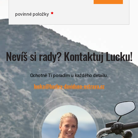
povinné položky
Nevíš si rady? Kontaktuj Lucku!
Ochotně Ti poradím u každého detailu.
lucka@harley-davidson-ostrava.cz