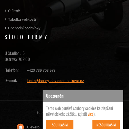
O firmě
Tabulka velikostí
Obchodní podmínky
SÍDLO FIRMY
U Stadionu 5
Ostrava, 702 00
Telefon:
+420 739 703 973
E-mail:
lucka@harley-davidson-ostrava.cz
Upozornění
Tento web použivá soubory cookies ke zlepšení
Harley Davidson Ostrava | © 2026
uživatelského zážitku. (zjistit
více
).
SOUHLASÍM
NESOUHLASÍM
Clevero.
Chytrý eshop na míru, který Vás nezklame