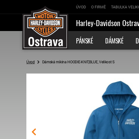
ÚVOD
O FIRMĚ
TABULKA VELIK
Harley-Davidson Ostra
PÁNSKÉ
DÁMSKÉ
D
Úvod
Dámská mikina HOODIE-KNIT,BLUE, Velikost S