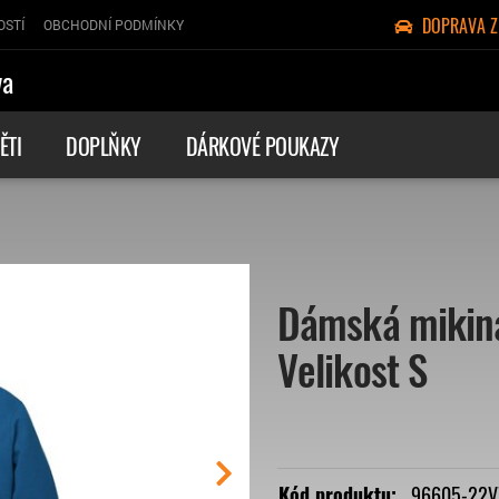
DOPRAVA 
OSTÍ
OBCHODNÍ PODMÍNKY
va
ĚTI
DOPLŇKY
DÁRKOVÉ POUKAZY
Dámská mikin
Velikost S
Kód produktu:
96605-22