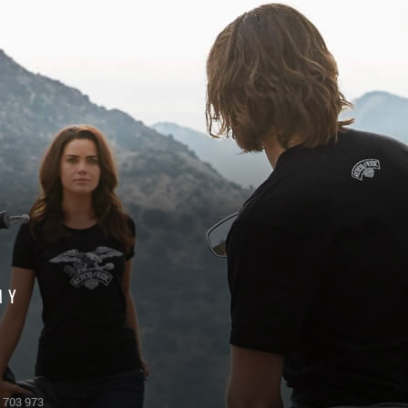
MY
 703 973