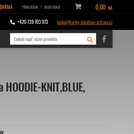
0,00
ZDARMA
/
PŘIHLÁŠENÍ
REGISTRACE
KČ
+420 739 703 973
lucka@harley-davidson-ostrava.cz
a HOODIE-KNIT,BLUE,
VW