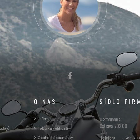
O NÁS
SÍDLO FIR
U Stadionu 5
O firmě
Ostrava, 702 00
údajů
Tabulka velikostí
Telefon:
Obchodní podmínky
+420 739