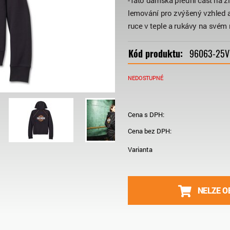
-Tato dámská přední část na z
lemování pro zvýšený vzhled a
ruce v teple a rukávy na svém 
Kód produktu:
96063-25
NEDOSTUPNÉ
Cena s DPH:
Cena bez DPH:
Varianta
NELZE O