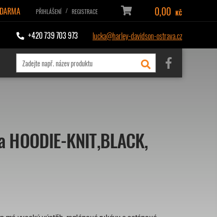
0,00
ZDARMA
/
PŘIHLÁŠENÍ
REGISTRACE
KČ
+420 739 703 973
lucka@harley-davidson-ostrava.cz
a HOODIE-KNIT,BLACK,