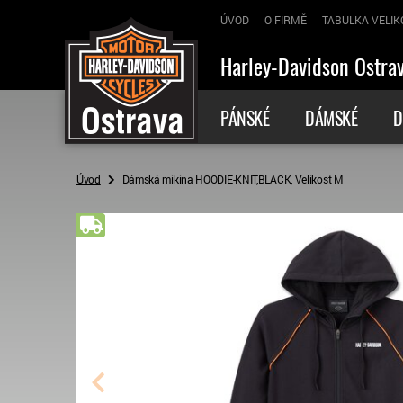
ÚVOD
O FIRMĚ
TABULKA VELIK
Harley-Davidson Ostra
PÁNSKÉ
DÁMSKÉ
D
Úvod
Dámská mikina HOODIE-KNIT,BLACK, Velikost M
Doprava zdarma