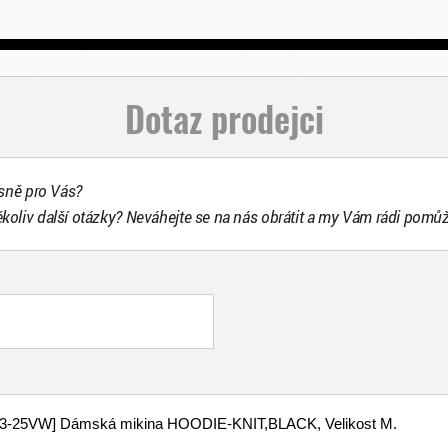
Dotaz prodejci
esně pro Vás?
ékoliv další otázky? Neváhejte se na nás obrátit a my Vám rádi pomů