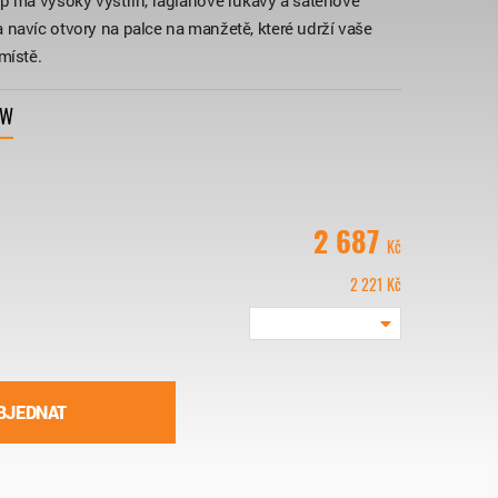
ip má vysoký výstřih, raglánové rukávy a saténové
 navíc otvory na palce na manžetě, které udrží vaše
místě.
VW
2 687
Kč
2 221
Kč
BJEDNAT