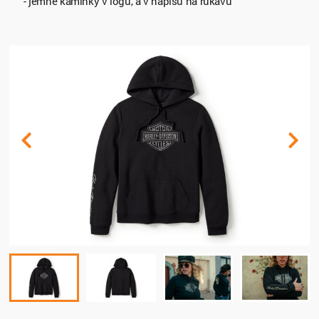
- jemné kamínky v logu, a v nápisu na rukávu