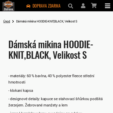
DOPRAVA ZDARMA
Úvod
Dámská mikina HOODIE-KNIT,BLACK, Velikost S
Dámská mikina HOODIE-
KNIT,BLACK, Velikost S
- materiály: 60 % bavlna, 40 % polyester fleece střední
hmotnosti
- klokaní kapsa
- designové detaily: kapuce se stahovací šňůrkou podšitá
žerzejem. Žebrované manžety a lem