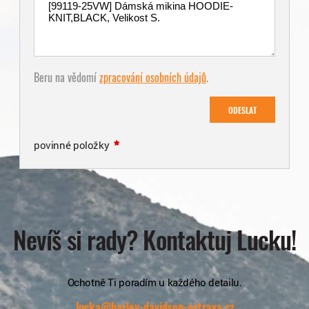
Beru na vědomí
zpracování osobních údajů
.
ODESLAT
povinné položky
Nevíš si rady? Kontaktuj Lucku!
Ochotně Ti poradím u každého detailu.
lucka@harley-davidson-ostrava.cz