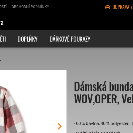
DOPRAVA 
OSTÍ
OBCHODNÍ PODMÍNKY
va
ĚTI
DOPLŇKY
DÁRKOVÉ POUKAZY
L
Dámská bunda/
WOV,OPER, Vel
- 60 % bavlna, 40 % polyester