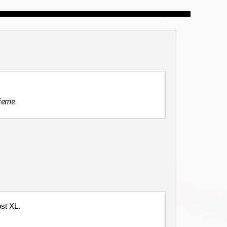
žeme.