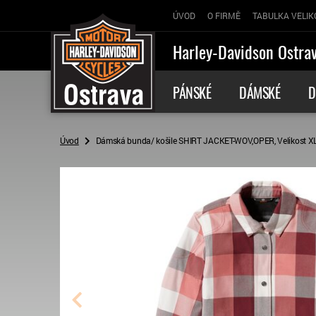
ÚVOD
O FIRMĚ
TABULKA VELIK
Harley-Davidson Ostra
PÁNSKÉ
DÁMSKÉ
D
Úvod
Dámská bunda/ košile SHIRT JACKET-WOV,OPER, Velikost X