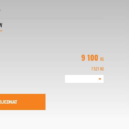
h
W
9 100
Kč
7 521
Kč
BJEDNAT