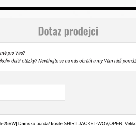
Dotaz prodejci
esně pro Vás?
ékoliv další otázky? Neváhejte se na nás obrátit a my Vám rádi pomů