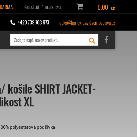
0,00
ZDARMA
/
PŘIHLÁŠENÍ
REGISTRACE
KČ
+420 739 703 973
lucka@harley-davidson-ostrava.cz
 košile SHIRT JACKET-
ikost XL
. 100% polyesterová podšívka