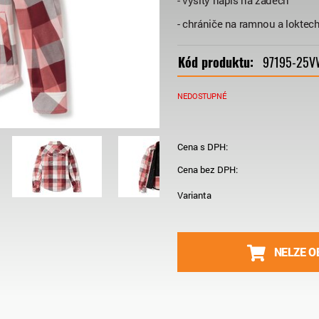
- vyšitý nápis na zádech
- chrániče na ramnou a loktec
Kód produktu:
97195-25V
NEDOSTUPNÉ
Cena s DPH:
Cena bez DPH:
Varianta
NELZE O