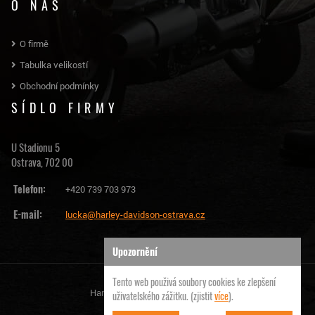
O NÁS
O firmě
Tabulka velikostí
Obchodní podmínky
SÍDLO FIRMY
U Stadionu 5
Ostrava, 702 00
Telefon:
+420 739 703 973
E-mail:
lucka@harley-davidson-ostrava.cz
Upozornění
Tento web použivá soubory cookies ke zlepšení
Harley Davidson Ostrava | © 2026
uživatelského zážitku. (zjistit
více
).