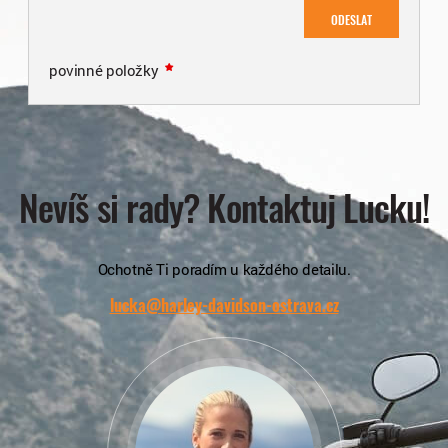
ODESLAT
povinné položky
Nevíš si rady? Kontaktuj Lucku!
Ochotně Ti poradím u každého detailu.
lucka@harley-davidson-ostrava.cz