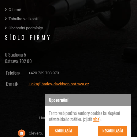
O firmě
Tabulka velikostí
Obchodní podmínky
SÍDLO FIRMY
U Stadionu 5
Ostrava, 702 00
Telefon:
+420 739 703 973
E-mail:
lucka@harley-davidson-ostrava.cz
Upozornění
Tento web použivá soubory cookies ke zlepšení
Harley Davidson Ostrava | © 2026
uživatelského zážitku. (zjistit
více
).
SOUHLASÍM
NESOUHLASÍM
Clevero.
Chytrý eshop na míru, který Vás nezklame