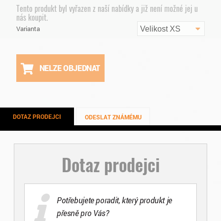
Tento produkt byl vyřazen z naší nabídky a již není možné jej u
nás koupit.
Varianta
Velikost XS
NELZE OBJEDNAT
DOTAZ PRODEJCI
ODESLAT ZNÁMÉMU
Dotaz prodejci
Potřebujete poradit, který produkt je
přesně pro Vás?