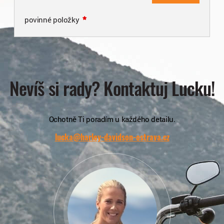
povinné položky
Nevíš si rady? Kontaktuj Lucku!
Ochotně Ti poradím u každého detailu.
lucka@harley-davidson-ostrava.cz