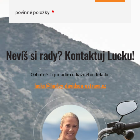
povinné položky
Nevíš si rady? Kontaktuj Lucku!
Ochotně Ti poradím u každého detailu.
lucka@harley-davidson-ostrava.cz