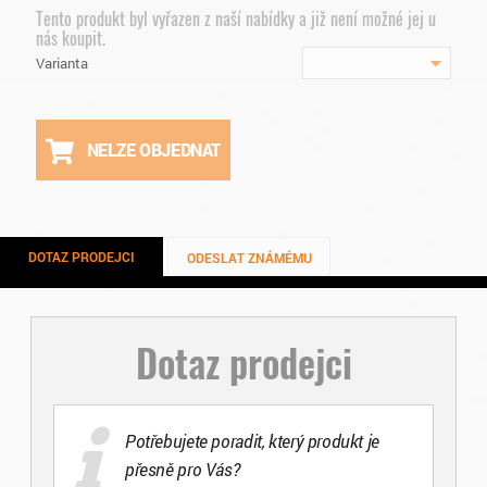
Tento produkt byl vyřazen z naší nabídky a již není možné jej u
nás koupit.
Varianta
NELZE OBJEDNAT
DOTAZ PRODEJCI
ODESLAT ZNÁMÉMU
Dotaz prodejci
Potřebujete poradit, který produkt je
přesně pro Vás?