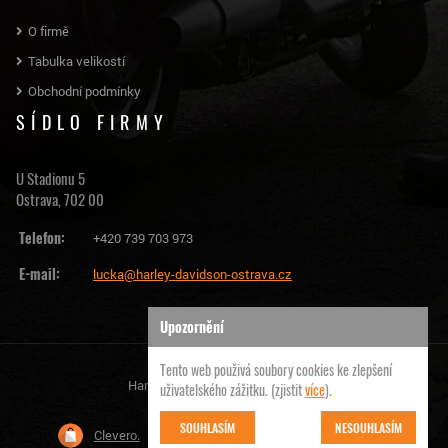
O firmě
Tabulka velikostí
Obchodní podmínky
SÍDLO FIRMY
U Stadionu 5
Ostrava, 702 00
Telefon:
+420 739 703 973
E-mail:
lucka@harley-davidson-ostrava.cz
Upozornění
Tento web použivá soubory cookies ke zlepšení
Harley Davidson Ostrava | © 2026
uživatelského zážitku. (zjistit
více
).
SOUHLASÍM
NESOUHLASÍM
Clevero.
Chytrý eshop na míru, který Vás nezklame